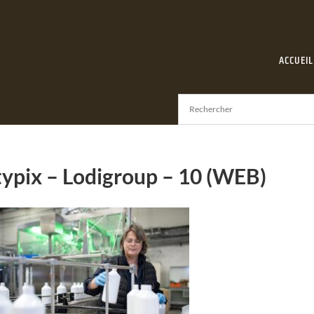
ACCUEIL
ypix – Lodigroup – 10 (WEB)