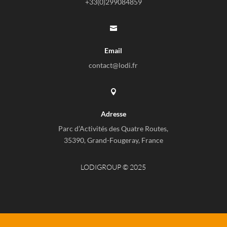
+33(0)
299084859

Email
contact@lodi.fr

Adresse
Parc d’Activités des Quatre Routes,
35390, Grand-Fougeray, France
LODIGROUP © 2025