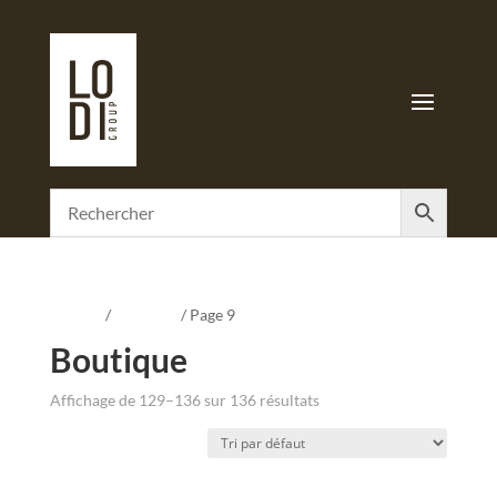
Accueil
/
Boutique
/ Page 9
Boutique
Affichage de 129–136 sur 136 résultats