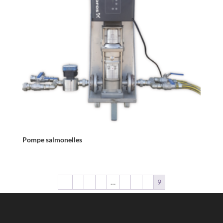
Pompe salmonelles
←
1
2
3
…
6
7
8
9