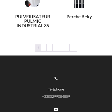
PULVERISATEUR
Perche Beky
PULMIC
INDUSTRIAL 35
1
2
3
4
5
6
→

Téléphone
+33(0)
299084859
