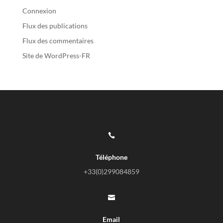
Connexion
Flux des publications
Flux des commentaires
Site de WordPress-FR

Téléphone
+33(0)
299084859

Email