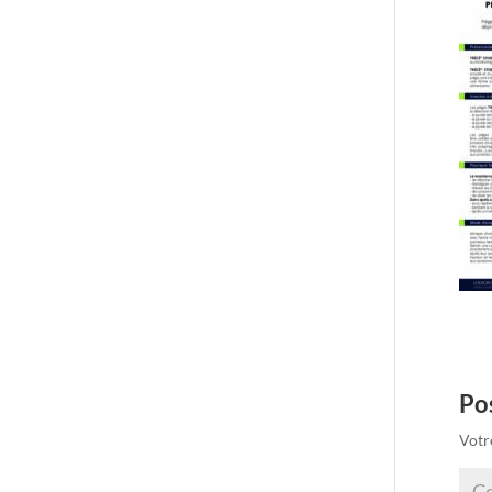
Po
Votr