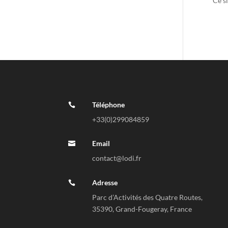
Ce si
trait
Téléphone

+33(0)
299084859
Email

contact@lodi.fr
Adresse

Parc d’Activités des Quatre Routes,
35390, Grand-Fougeray, France