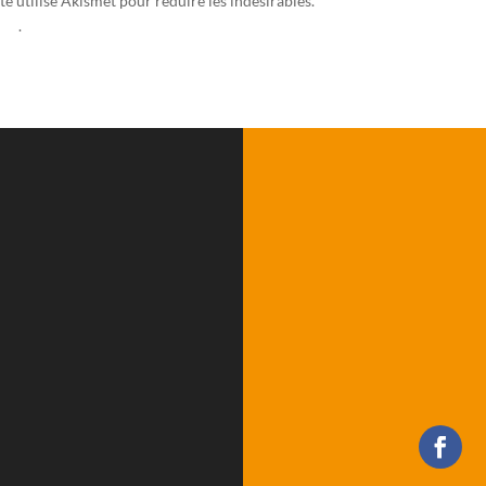
te utilise Akismet pour réduire les indésirables.
En savoir plus sur la fa
ées
.