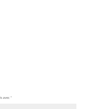
és avec
*