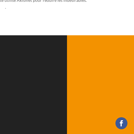
te utilise Akismet pour réduire les indésirables.
En savoir plus sur la fa
ées
.