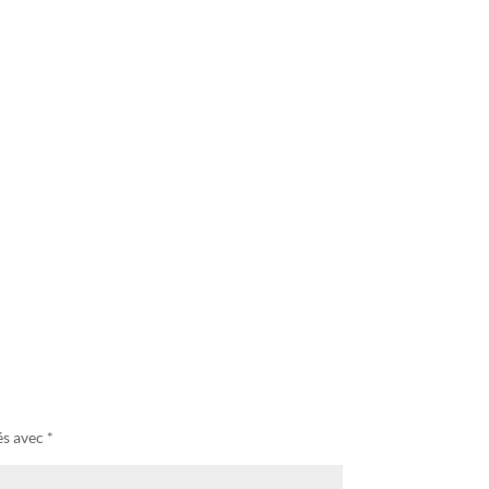
és avec
*