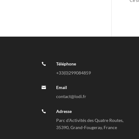
Ce si
trait
Téléphone

+33(0)
299084859
Email

contact@lodi.fr
Adresse

Parc d’Activités des Quatre Routes,
35390, Grand-Fougeray, France