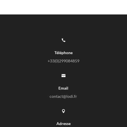

Téléphone
+33(0)
299084859

Email
contact@lodi.fr

Adresse