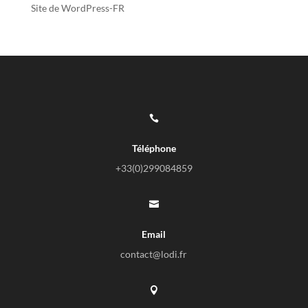
Site de WordPress-FR

Téléphone
+33(0)
299084859

Email
contact@lodi.fr
