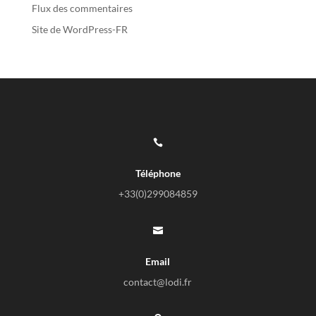
Flux des commentaires
Site de WordPress-FR

Téléphone
+33(0)
299084859

Email
contact@lodi.fr