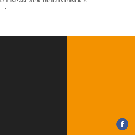
te utilise Akismet pour réduire les indésirables.
En savoir plus sur la fa
ées
.