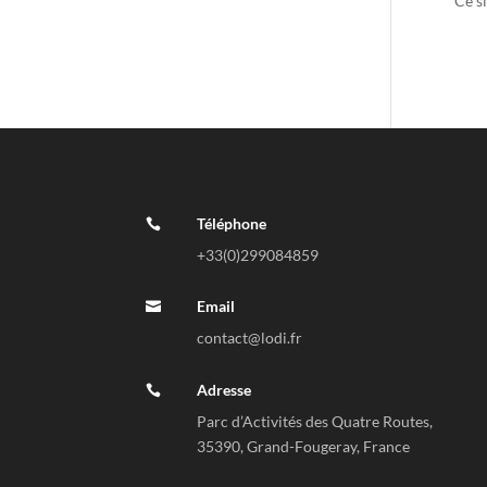
Ce si
trait
Téléphone

+33(0)
299084859
Email

contact@lodi.fr
Adresse

Parc d’Activités des Quatre Routes,
35390, Grand-Fougeray, France