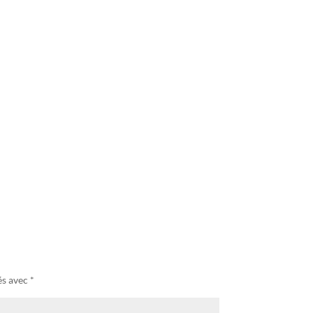
és avec
*