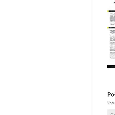
Po
Votr