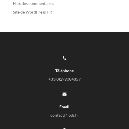
Flux des commentaires
Site de WordPress-FR

Téléphone
+33(0)
299084859

Email
contact@lodi.fr