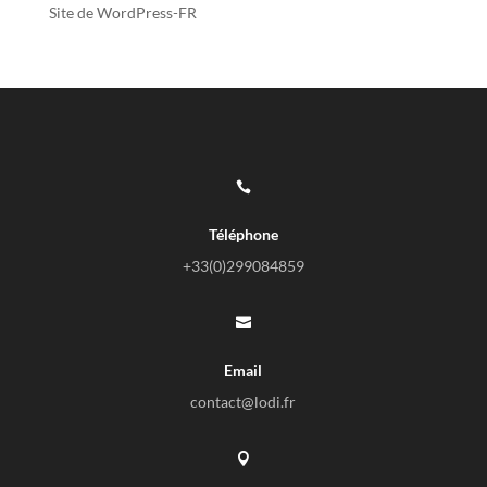
Site de WordPress-FR

Téléphone
+33(0)
299084859

Email
contact@lodi.fr
