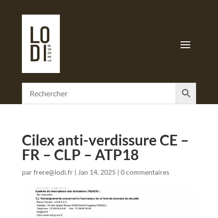
Cilex anti-verdissure CE –
FR – CLP – ATP18
par
frere@lodi.fr
|
Jan 14, 2025
|
0 commentaires