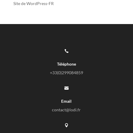
Site de WordPress-FR

Téléphone
+33(0)
299084859

Email
contact@lodi.fr
