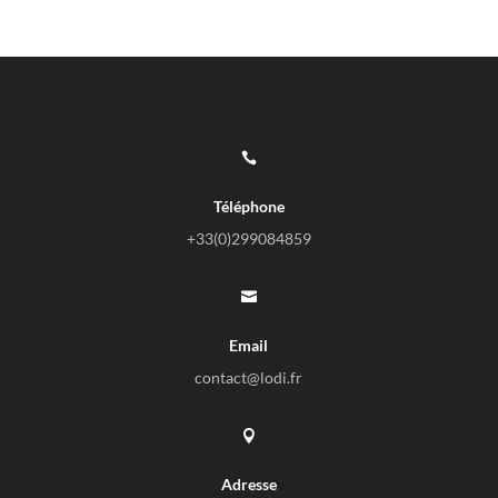

Téléphone
+33(0)
299084859

Email
contact@lodi.fr

Adresse