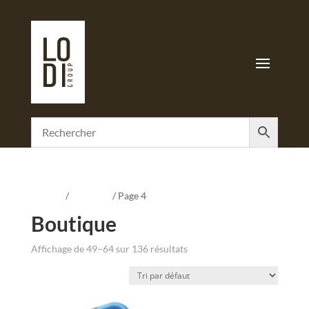
Accueil
/
Boutique
/ Page 4
Boutique
Affichage de 49–64 sur 136 résultats