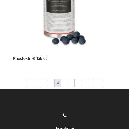
Phostoxin ® Tablet
←
1
2
3
4
5
6
7
8
9
→

Téléphone